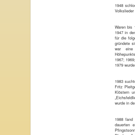
1948 schl
Volkslieder
Waren bis 
1947 in de
für die fol
gründete s
war eine 
Höhepunkte
1967; 1969
1979 wurden
1983 sucht
Fritz Pleit
Klöstern u
„Eichsfeld
wurde in de
1988 fand 
dauerten 
Pfingstso