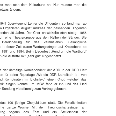
oss man sich dem Kulturbund an. Nun musste man die
 etwas ändern.
1941 überwiegend Lehrer die Dirigenten, so fand man ab
m Organisten August Andreas den passenden Dirigenten
genden 35 Jahre. Der Chor entwickelte sich stetig. 1956
ich eine Theatergruppe aus den Reihen der Sänger. Sie
Bereicherung für das Vereinsleben. Gesangliche
 in dieser Zeit waren Wertungssingen auf Kreisebene so
; 1981 und 1984. Beim Liederfest „Rund um die Wartburg“
 die Auftritte mit „sehr gut“ eingeschätzt.
e der damalige Korrespondent der ARD in der DDR Herr
gen für seine Reportage „Wo die DDR katholisch ist, von
nd Kombinaten im Eichsfeld“ einen Chor, welcher das
lied“ singen konnte. Im MGV fand er ihn und das Lied
r Sendung vierstimmig zum Vortrag gebracht.
das 100 jährige Chorjubiläum statt. Die Feierlichkeiten
eine ganze Woche. Mit dem Freundschaftssingen am
nntag begann das Fest und ein Stelldichein der