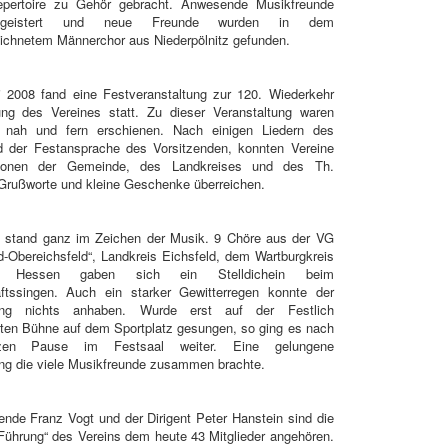
pertoire zu Gehör gebracht. Anwesende Musikfreunde
egeistert und neue Freunde wurden in dem
ichnetem Männerchor aus Niederpölnitz gefunden.
 2008 fand eine Festveranstaltung zur 120. Wiederkehr
ng des Vereines statt. Zu dieser Veranstaltung waren
 nah und fern erschienen. Nach einigen Liedern des
d der Festansprache des Vorsitzenden, konnten Vereine
tionen der Gemeinde, des Landkreises und des Th.
Grußworte und kleine Geschenke überreichen.
i stand ganz im Zeichen der Musik. 9 Chöre aus der VG
-Obereichsfeld“, Landkreis Eichsfeld, dem Wartburgkreis
 Hessen gaben sich ein Stelldichein beim
ftssingen. Auch ein starker Gewitterregen konnte der
tung nichts anhaben. Wurde erst auf der Festlich
en Bühne auf dem Sportplatz gesungen, so ging es nach
rzen Pause im Festsaal weiter. Eine gelungene
ung die viele Musikfreunde zusammen brachte.
ende Franz Vogt und der Dirigent Peter Hanstein sind die
„Führung“ des Vereins dem heute 43 Mitglieder angehören.