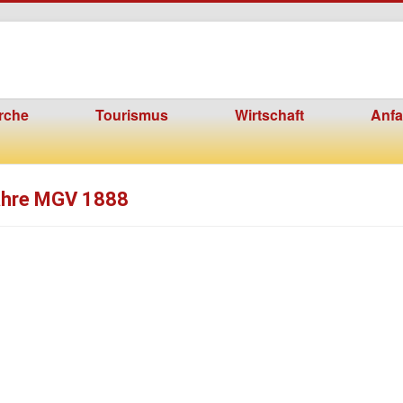
rche
Tourismus
Wirtschaft
Anfa
ahre MGV 1888