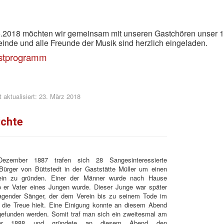
.2018 möchten wir gemeinsam mit unseren Gastchören unser 130
nde und alle Freunde der Musik sind herzlich eingeladen.
stprogramm
t aktualisiert: 23. März 2018
ichte
zember 1887 trafen sich 28 Sangesinteressierte
Bürger von Büttstedt in der Gaststätte Müller um einen
ein zu gründen. Einer der Männer wurde nach Hause
o er Vater eines Jungen wurde. Dieser Junge war später
ragender Sänger, der dem Verein bis zu seinem Tode im
 die Treue hielt. Eine Einigung konnte an diesem Abend
 gefunden werden. Somit traf man sich ein zweitesmal am
ar 1888 und gründete an diesem Abend den