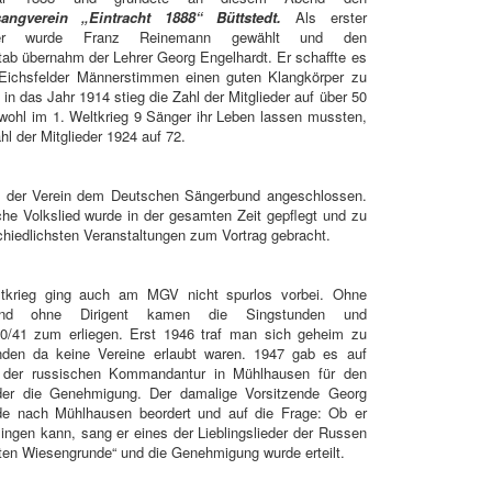
angverein „Eintracht
1888“ Büttstedt.
Als erster
nder wurde Franz Reinemann gewählt und den
tab übernahm der Lehrer Georg Engelhardt. Er schaffte es
Eichsfelder Männerstimmen einen guten Klangkörper zu
 in das Jahr 1914 stieg die Zahl der Mitglieder auf über 50
wohl im 1. Weltkrieg 9 Sänger ihr Leben lassen mussten,
ahl der Mitglieder 1924 auf 72.
 der Verein dem Deutschen Sängerbund angeschlossen.
he Volkslied wurde in der gesamten Zeit gepflegt und zu
hiedlichsten Veranstaltungen zum Vortrag gebracht.
tkrieg ging auch am MGV nicht spurlos vorbei. Ohne
nd ohne Dirigent kamen die Singstunden und
940/41 zum erliegen. Erst 1946 traf man sich geheim zu
den da keine Vereine erlaubt waren. 1947 gab es auf
 der russischen Kommandantur in Mühlhausen für den
der die Genehmigung. Der damalige Vorsitzende Georg
e nach Mühlhausen beordert und auf die Frage: Ob er
ingen kann, sang er eines der Lieblingslieder der Russen
ten Wiesengrunde“ und die Genehmigung wurde erteilt.