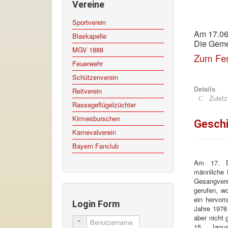
Vereine
Sportverein
Am 17.06
Blaskapelle
Die Gemei
MGV 1888
Zum Fe
Feuerwehr
Schützenverein
Details
Reitverein
Zuletz
Rassegeflügelzüchter
Kirmesburschen
Gesch
Karnevalverein
Bayern Fanclub
Am 17. De
männliche 
Gesangver
gerufen, w
ein hervor
Login Form
Jahre 1976
aber nicht
Benutzername
15. Janu