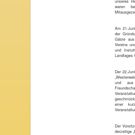
unseres Re
waren b
Mitausgeze
Am 21.Juni
der Gründu
Gäste aus
Vereins un
und Instu
Landtages 
Der 22.Jun
„Westerwald
und aus
Freundscha
Veranstal
geschmückt
einer ku
Veranstalt
Der Vorsitz
derzeitige 