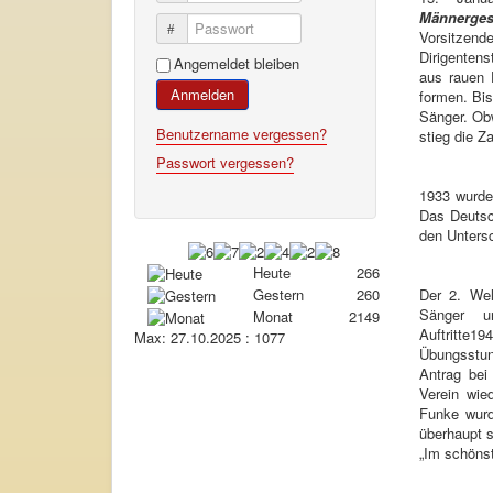
Männerges
Passwort
Vorsitze
Dirigentens
Angemeldet bleiben
aus rauen 
Anmelden
formen. Bis
Sänger. Ob
Benutzername vergessen?
stieg die Z
Passwort vergessen?
1933 wurde
Das Deutsc
den Untersc
Heute
266
Der 2. Wel
Gestern
260
Sänger u
Monat
2149
Auftritte1
Max:
27.10.2025 : 1077
Übungsstun
Antrag bei
Verein wie
Funke wurd
überhaupt s
„Im schöns