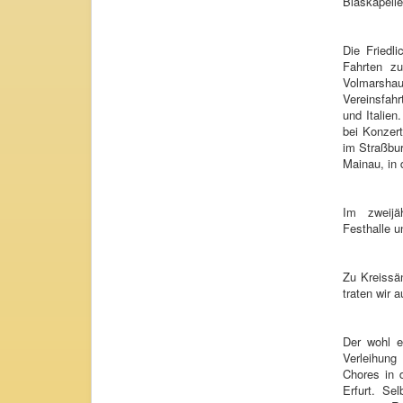
Blaskapelle
Die Friedl
Fahrten z
Volmarsh
Vereinsfahr
und Italie
bei Konzer
im Straßbur
Mainau, in 
Im zweijä
Festhalle u
Zu Kreissän
traten wir a
Der wohl e
Verleihung
Chores in 
Erfurt. Se