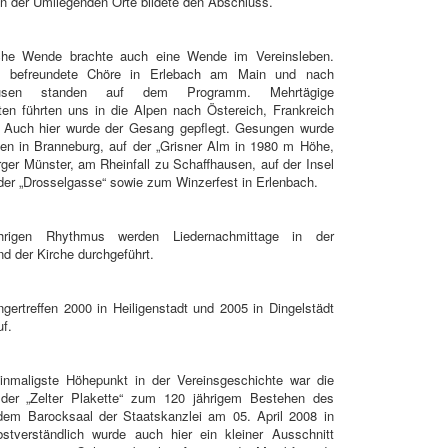
n der Umliegenden Orte bildete den Abschluss.
iche Wende brachte auch eine Wende im Vereinsleben.
u befreundete Chöre in Erlebach am Main und nach
ausen standen auf dem Programm. Mehrtägige
ten führten uns in die Alpen nach Östereich, Frankreich
n. Auch hier wurde der Gesang gepflegt. Gesungen wurde
ten in Branneburg, auf der „Grisner Alm in 1980 m Höhe,
ger Münster, am Rheinfall zu Schaffhausen, auf der Insel
der „Drosselgasse“ sowie zum Winzerfest in Erlenbach.
hrigen Rhythmus werden Liedernachmittage in der
nd der Kirche durchgeführt.
gertreffen 2000 in Heiligenstadt und 2005 in Dingelstädt
uf.
inmaligste Höhepunkt in der Vereinsgeschichte war die
 der „Zelter Plakette“ zum 120 jährigem Bestehen des
dem Barocksaal der Staatskanzlei am 05. April 2008 in
lbstverständlich wurde auch hier ein kleiner Ausschnitt