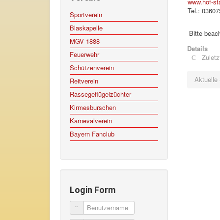
www.hof-st
Tel.: 03607
Sportverein
Blaskapelle
Bitte beac
MGV 1888
Details
Feuerwehr
Zuletz
Schützenverein
Aktuelle
Reitverein
Rassegeflügelzüchter
Kirmesburschen
Karnevalverein
Bayern Fanclub
Login Form
Benutzername