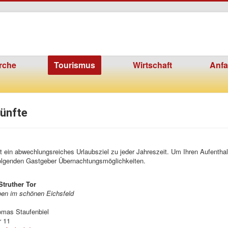
rche
Tourismus
Wirtschaft
Anfa
ünfte
st ein abwechlungsreiches Urlaubsziel zu jeder Jahreszeit. Um Ihren Aufentha
folgenden Gastgeber Übernachtungsmöglichkeiten.
Struther Tor
eben im schönen Eichsfeld
omas Staufenbiel
r 11